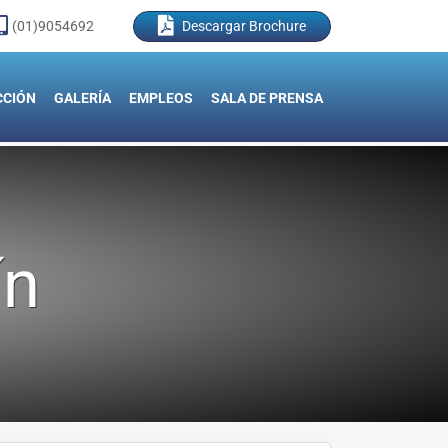
(01)9054692
Descargar Brochure
CCIÓN
GALERÍA
EMPLEOS
SALA DE PRENSA
ín