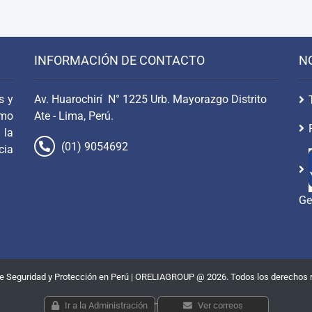
INFORMACIÓN DE CONTACTO
N
s y
Av. Huarochirí N° 1225 Urb. Mayorazgo Distrito
omo
Ate - Lima, Perú.
 la
(01) 9054692
cia
.
Ge
de Seguridad y Protección en Perú | ORELIAGROUP @ 2026. Todos los derechos 
-
Ir a la Administración
Ver correos